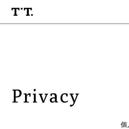
About
Projects
Base & Labo
People
Privacy
News & Press
Company
Contact
個