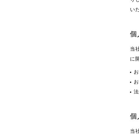
い
個
当
に
お
お
法
個
当