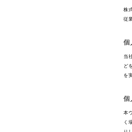
株
従
個
当
ど
を
個
本
く
り