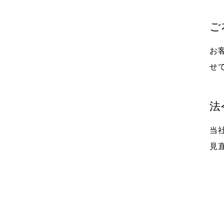
ご
お
せ
法
当
見